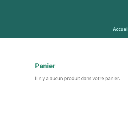
Passer
au
contenu
principal
Accuei
Panier
Il n'y a aucun produit dans votre panier.